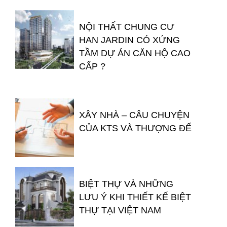
NỘI THẤT CHUNG CƯ
HAN JARDIN CÓ XỨNG
TẦM DỰ ÁN CĂN HỘ CAO
CẤP ?
XÂY NHÀ – CÂU CHUYỆN
CỦA KTS VÀ THƯỢNG ĐẾ
BIỆT THỰ VÀ NHỮNG
LƯU Ý KHI THIẾT KẾ BIỆT
THỰ TẠI VIỆT NAM