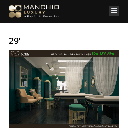
id="homepagex">
Home
/
Spa ✔️ Clinic
/
Thiết kế Beauty Spa Trà My
29′