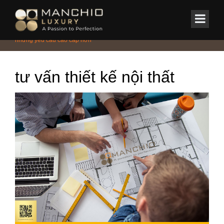
id="homepagex">
Home
/
Tin Tức & Sự Kiện
/
Thiết kế nội thất đòi hỏi tính sáng tạo và
những yêu cầu cao cấp hơn
tư vấn thiết kế nội thất