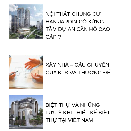
NỘI THẤT CHUNG CƯ
HAN JARDIN CÓ XỨNG
TẦM DỰ ÁN CĂN HỘ CAO
CẤP ?
XÂY NHÀ – CÂU CHUYỆN
CỦA KTS VÀ THƯỢNG ĐẾ
BIỆT THỰ VÀ NHỮNG
LƯU Ý KHI THIẾT KẾ BIỆT
THỰ TẠI VIỆT NAM