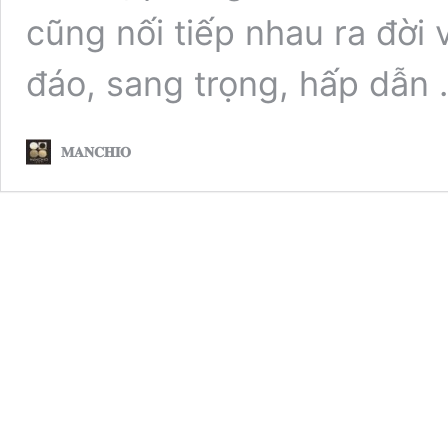
cũng nối tiếp nhau ra đời
đáo, sang trọng, hấp dẫn
𝐌𝐀𝐍𝐂𝐇𝐈𝐎