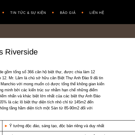
TIN TỨC & SỰ KIỆN
BÁO GIÁ
LIÊN HỆ
s Riverside
de gồm tổng số 366 căn hộ biệt thự, được chia làm 12
 12. Mr. Lâm là chủ sở hữu căn Biệt Thự Anh Đào 9 đã tin
 Manchio với mong muốn có được tổng thể không gian kiến
thông minh bởi các kiến trúc sư nhằm hạn chế những điểm
Điểm nhấn và khác biệt lớn nhất của các biệt thự Anh Đào
5% là các lô biệt thự diện tích nhỏ chỉ từ 145m2 đến
không tầng hầm diện tích một Sàn từ 85-90m2 đối với
►
Ý tưởng độc đáo, sáng tạo, độc bản riêng và duy nhất