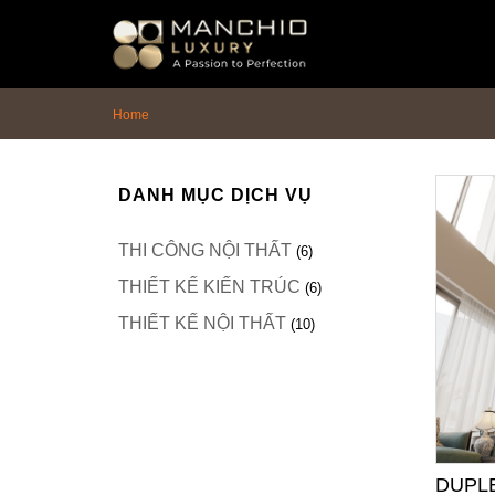
id="homepagex">
Home
DANH MỤC DỊCH VỤ
THI CÔNG NỘI THẤT
(6)
THIẾT KẾ KIẾN TRÚC
(6)
THIẾT KẾ NỘI THẤT
(10)
DUPL