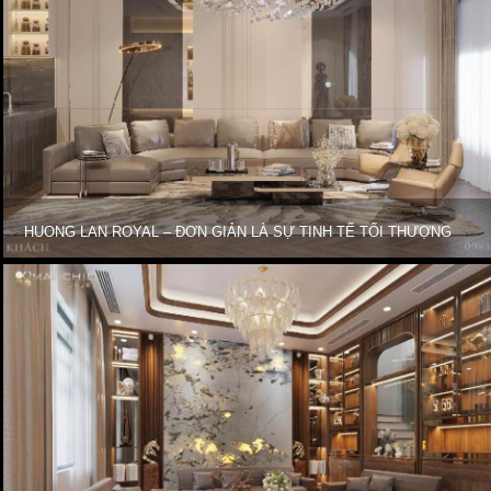
HUONG LAN ROYAL – ĐƠN GIẢN LÀ SỰ TINH TẾ TỐI THƯỢNG