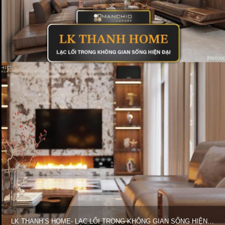
LK THANH’S HOME- LẠC LỐI TRONG KHÔNG GIAN SỐNG HIỆN ĐẠI