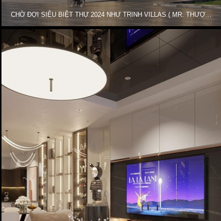
CHỜ ĐỢI SIÊU BIỆT THỰ 2024 NHƯ TRINH VILLAS ( MR. THƯỢNG ) PHƯƠNG ÁN 1