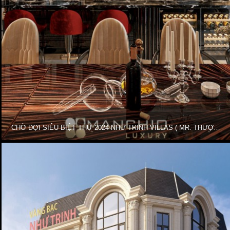
CHỜ ĐỢI SIÊU BIỆT THỰ 2024 NHƯ TRINH VILLAS ( MR. THƯỢNG ) PHƯƠNG ÁN 2