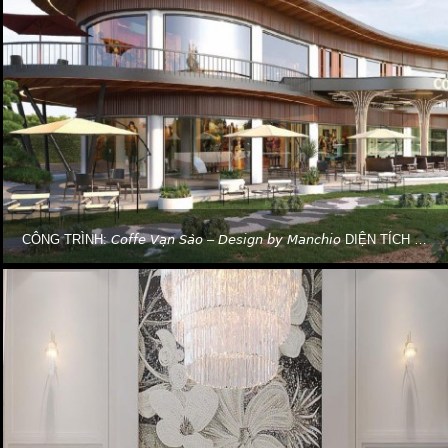
CÔNG TRÌNH: 𝘊𝘰𝘧𝘧𝘦 𝘝𝘢̣𝘯 𝘚𝘢̀𝘰 – 𝘋𝘦𝘴𝘪𝘨𝘯 𝘣𝘺 𝘔𝘢𝘯𝘤𝘩𝘪𝘰 DIỆN TÍCH 3000M2