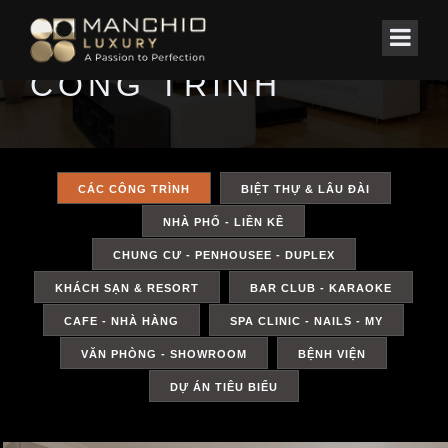
id="homepagex">
CÔNG TRÌNH
CÁC CÔNG TRÌNH
BIỆT THỰ & LÂU ĐÀI
NHÀ PHỐ - LIỀN KỀ
CHUNG CƯ - PENHOUSEE - DUPLEX
KHÁCH SẠN & RESORT
BAR CLUB - KARAOKE
CAFE - NHÀ HÀNG
SPA CLINIC - NAILS - MY
VĂN PHÒNG - SHOWROOM
BỆNH VIỆN
DỰ ÁN TIÊU BIỂU