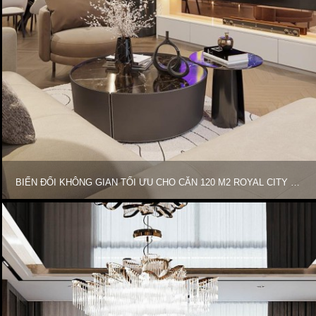
BIẾN ĐỔI KHÔNG GIAN TỐI ƯU CHO CĂN 120 M2 ROYAL CITY MS. KHÁNH HUYỀN