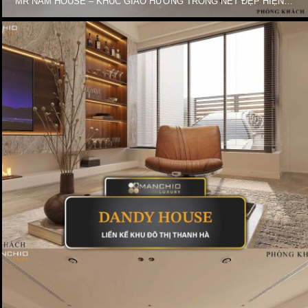
MR NAM HOUSE – KHÚC GIAO HƯỞNG TRONG NÉT ĐẸP HIỆN ĐẠI