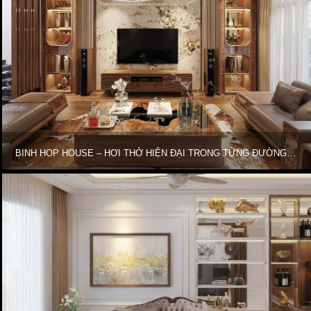
BINH HOP HOUSE – HƠI THỞ HIỆN ĐẠI TRONG TỪNG ĐƯỜNG NÉT