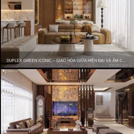
DUPLEX GREEN ICONIC – GIAO HÒA GIỮA HIỆN ĐẠI VÀ ẤM CÚNG