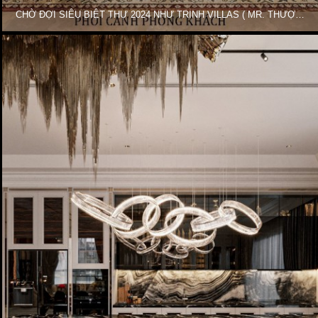
CHỜ ĐỢI SIÊU BIỆT THỰ 2024 NHƯ TRINH VILLAS ( MR. THƯỢNG ) PHƯƠNG ÁN 3