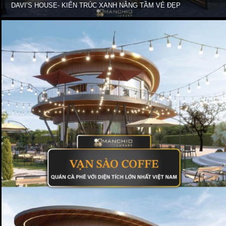
DAVI’S HOUSE- KIẾN TRÚC XANH NÂNG TẦM VẺ ĐẸP