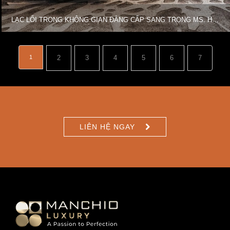
LẠC LỐI TRONG KHÔNG GIAN ĐẲNG CẤP SANG TRỌNG MS. HƯƠNG LAN (ROYAL CITY)
1
2
3
4
5
6
7
LIÊN HỆ NGAY