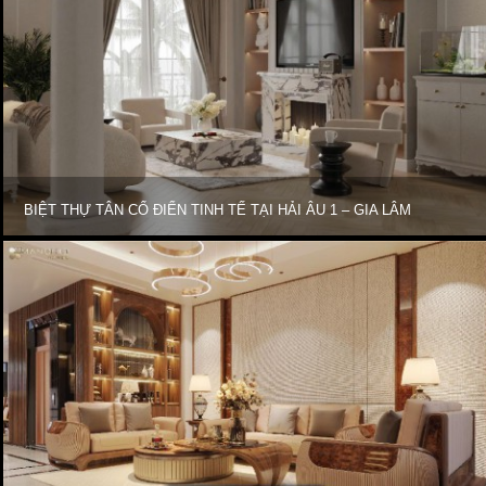
BIỆT THỰ TÂN CỔ ĐIỂN TINH TẾ TẠI HẢI ÂU 1 – GIA LÂM