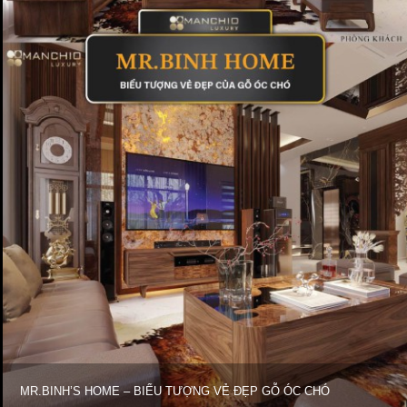
MR.BINH’S HOME – BIỂU TƯỢNG VẺ ĐẸP GỖ ÓC CHÓ