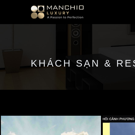
id="homepagex">
KHÁCH SẠN & R