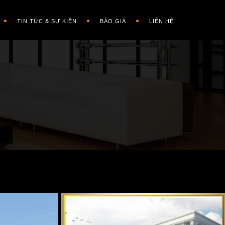
TIN TỨC & SỰ KIỆN
BÁO GIÁ
LIÊN HỆ