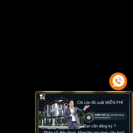
Chỉ còn 06 suất MIỄN PHÍ
Bạn cần đăng ký ?
Nhập số điện thoại, Manchio gọi ngay cho bạn!