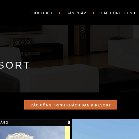
GIỚI THIỆU
SẢN PHẨM
CÁC CÔNG TRÌNH
ESORT
CÁC CÔNG TRÌNH KHÁCH SẠN & RESORT