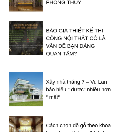
PHONG THỦY
BÁO GIÁ THIẾT KẾ THI
CÔNG NỘI THẤT CÓ LÀ
VẤN ĐỀ BẠN ĐÁNG
QUAN TÂM?
Xây nhà tháng 7 – Vu Lan
báo hiếu ” được” nhiều hơn
” mất”
Cách chọn đồ gỗ theo khoa