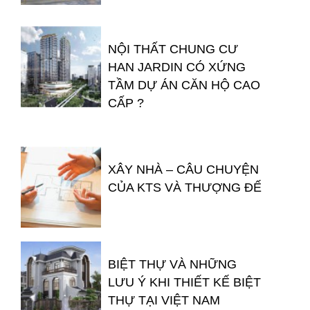
NỘI THẤT CHUNG CƯ
HAN JARDIN CÓ XỨNG
TẦM DỰ ÁN CĂN HỘ CAO
CẤP ?
XÂY NHÀ – CÂU CHUYỆN
CỦA KTS VÀ THƯỢNG ĐẾ
BIỆT THỰ VÀ NHỮNG
LƯU Ý KHI THIẾT KẾ BIỆT
THỰ TẠI VIỆT NAM