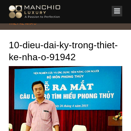
id="homepagex">
Home
/
Tin Tức & Sự Kiện
/
Phong thủy
/
10 ĐIỀU ĐẠI KỴ TRONG
THIẾT KẾ NHÀ Ở
10-dieu-dai-ky-trong-thiet-
ke-nha-o-91942