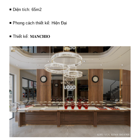
◾ Diện tích: 65m2
◾ Phong cách thiết kế: Hiện Đại
◾ Thiết kế: 𝐌𝐀𝐍𝐂𝐇𝐈𝐎