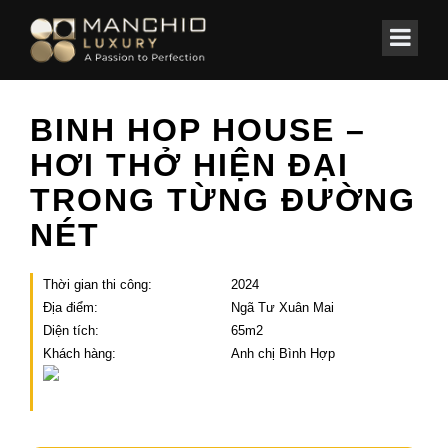
id="homepagex">
Home
/
Các công trình
/
Nhà phố
BINH HOP HOUSE –
HƠI THỞ HIỆN ĐẠI
TRONG TỪNG ĐƯỜNG
NÉT
Thời gian thi công:
2024
Địa điểm:
Ngã Tư Xuân Mai
Diện tích:
65m2
Khách hàng:
Anh chị Bình Hợp