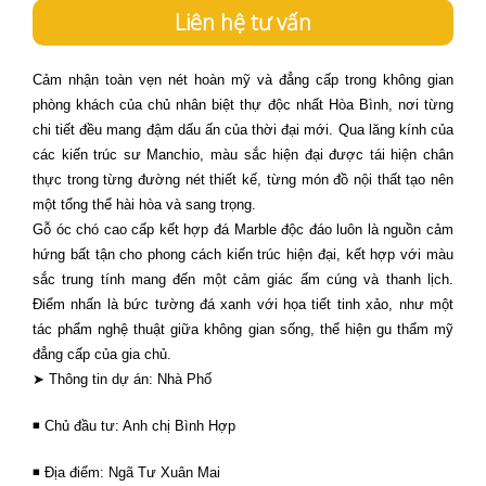
Liên hệ tư vấn
Cảm nhận toàn vẹn nét hoàn mỹ và đẳng cấp trong không gian
phòng khách của chủ nhân biệt thự độc nhất Hòa Bình, nơi từng
chi tiết đều mang đậm dấu ấn của thời đại mới. Qua lăng kính của
các kiến trúc sư Manchio, màu sắc hiện đại được tái hiện chân
thực trong từng đường nét thiết kế, từng món đồ nội thất tạo nên
một tổng thể hài hòa và sang trọng.
Gỗ óc chó cao cấp kết hợp đá Marble độc đáo luôn là nguồn cảm
hứng bất tận cho phong cách kiến trúc hiện đại, kết hợp với màu
sắc trung tính mang đến một cảm giác ấm cúng và thanh lịch.
Điểm nhấn là bức tường đá xanh với họa tiết tinh xảo, như một
tác phẩm nghệ thuật giữa không gian sống, thể hiện gu thẩm mỹ
đẳng cấp của gia chủ.
➤ Thông tin dự án: Nhà Phố
◾ Chủ đầu tư: Anh chị Bình Hợp
◾ Địa điểm: Ngã Tư Xuân Mai