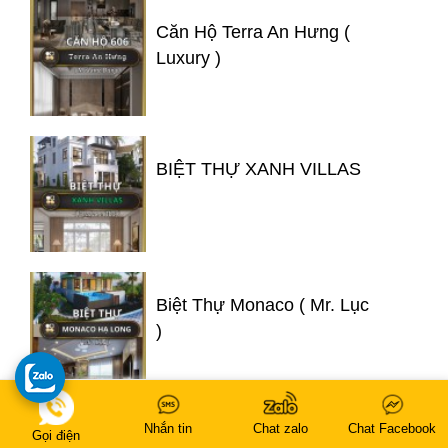
Căn Hộ Terra An Hưng (
Luxury )
BIỆT THỰ XANH VILLAS
Biệt Thự Monaco ( Mr. Lục
)
Nhắn tin
Chat zalo
Chat Facebook
Gọi điện
Biệt Thự An Vượng 180m2