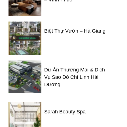
Biệt Thự Vườn – Hà Giang
Dự Án Thương Mại & Dịch
Vụ Sao Đỏ Chí Linh Hải
Dương
Sarah Beauty Spa