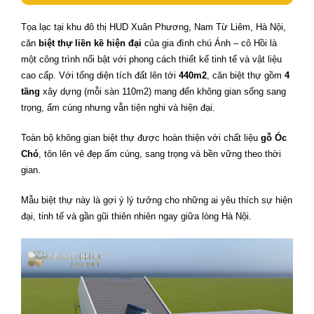
Tọa lạc tại khu đô thị HUD Xuân Phương, Nam Từ Liêm, Hà Nội,
căn
biệt thự liền kề hiện đại
của gia đình chú Ánh – cô Hồi là
một công trình nổi bật với phong cách thiết kế tinh tế và vật liệu
cao cấp. Với tổng diện tích đất lên tới
440m2
, căn biệt thự gồm
4
tầng
xây dựng (mỗi sàn 110m2) mang đến không gian sống sang
trọng, ấm cúng nhưng vẫn tiện nghi và hiện đại.
Toàn bộ không gian biệt thự được hoàn thiện với chất liệu
gỗ Óc
Chó
, tôn lên vẻ đẹp ấm cúng, sang trọng và bền vững theo thời
gian.
Mẫu biệt thự này là gợi ý lý tưởng cho những ai yêu thích sự hiện
đại, tinh tế và gần gũi thiên nhiên ngay giữa lòng Hà Nội.