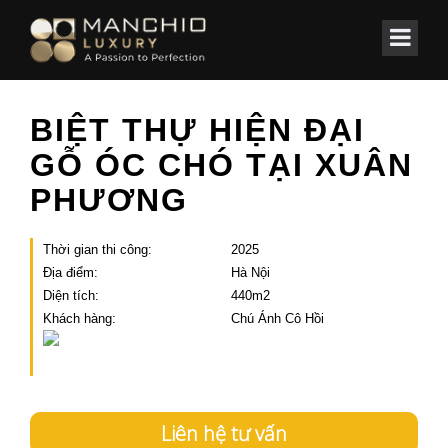
id="homepagex">
Home
/
Các công trình
/
BIỆT THỰ
BIỆT THỰ HIỆN ĐẠI
GỖ ÓC CHÓ TẠI XUÂN
PHƯƠNG
Thời gian thi công:
2025
Địa điểm:
Hà Nội
Diện tích:
440m2
Khách hàng:
Chú Ánh Cô Hồi
Liên hệ tư vấn