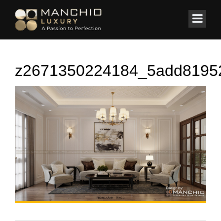
id="homepagex">
Home
/
BIỆT THỰ
/
Biệt thự Thiên đường Bảo Sơn ( Mr. Thắng )
z2671350224184_5add8195