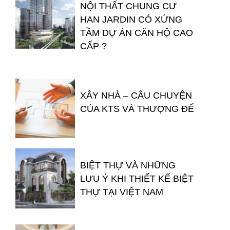
NỘI THẤT CHUNG CƯ
HAN JARDIN CÓ XỨNG
TẦM DỰ ÁN CĂN HỘ CAO
CẤP ?
XÂY NHÀ – CÂU CHUYỆN
CỦA KTS VÀ THƯỢNG ĐẾ
BIỆT THỰ VÀ NHỮNG
LƯU Ý KHI THIẾT KẾ BIỆT
THỰ TẠI VIỆT NAM