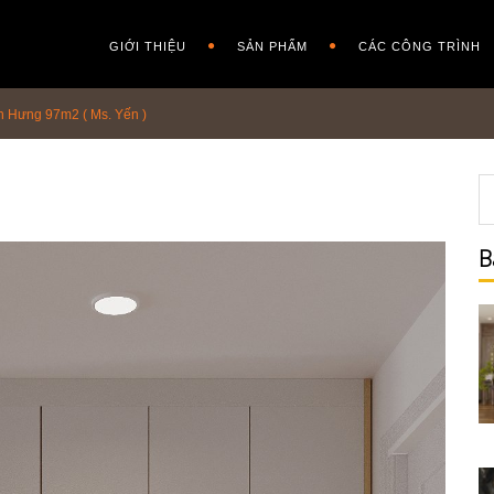
GIỚI THIỆU
SẢN PHẨM
CÁC CÔNG TRÌNH
n Hưng 97m2 ( Ms. Yến )
B