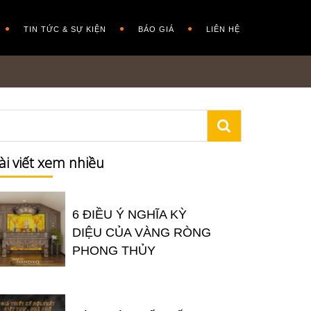
TIN TỨC & SỰ KIỆN
BÁO GIÁ
LIÊN HỆ
ài viết xem nhiều
6 ĐIỀU Ý NGHĨA KỲ
DIỆU CỦA VÀNG RÒNG
PHONG THỦY