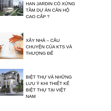
HAN JARDIN CÓ XỨNG
TẦM DỰ ÁN CĂN HỘ
CAO CẤP ?
XÂY NHÀ – CÂU
CHUYỆN CỦA KTS VÀ
THƯỢNG ĐẾ
BIỆT THỰ VÀ NHỮNG
LƯU Ý KHI THIẾT KẾ
BIỆT THỰ TẠI VIỆT
NAM