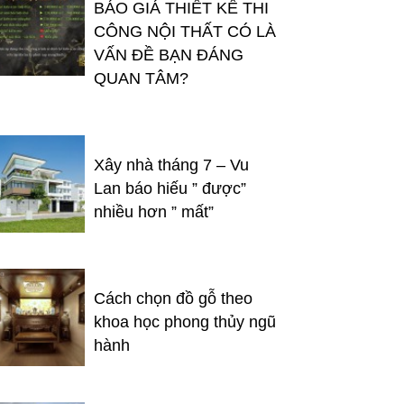
BÁO GIÁ THIẾT KẾ THI
CÔNG NỘI THẤT CÓ LÀ
VẤN ĐỀ BẠN ĐÁNG
QUAN TÂM?
Xây nhà tháng 7 – Vu
Lan báo hiếu ” được”
nhiều hơn ” mất”
Cách chọn đồ gỗ theo
khoa học phong thủy ngũ
hành