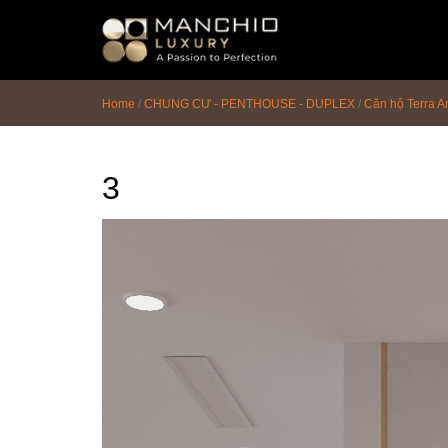
id="homepagex">
Home
/
CHUNG CƯ - PENTHOUSE - DUPLEX
/
Căn hộ Terra A
3