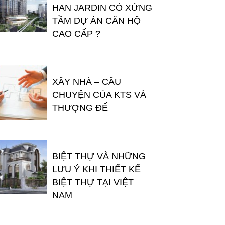
HAN JARDIN CÓ XỨNG
TẦM DỰ ÁN CĂN HỘ
CAO CẤP ?
XÂY NHÀ – CÂU
CHUYỆN CỦA KTS VÀ
THƯỢNG ĐẾ
BIỆT THỰ VÀ NHỮNG
LƯU Ý KHI THIẾT KẾ
BIỆT THỰ TẠI VIỆT
NAM