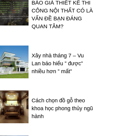
BÁO GIÁ THIẾT KẾ THI
CÔNG NỘI THẤT CÓ LÀ
VẤN ĐỀ BẠN ĐÁNG
QUAN TÂM?
Xây nhà tháng 7 – Vu
Lan báo hiếu ” được”
nhiều hơn ” mất”
Cách chọn đồ gỗ theo
khoa học phong thủy ngũ
hành