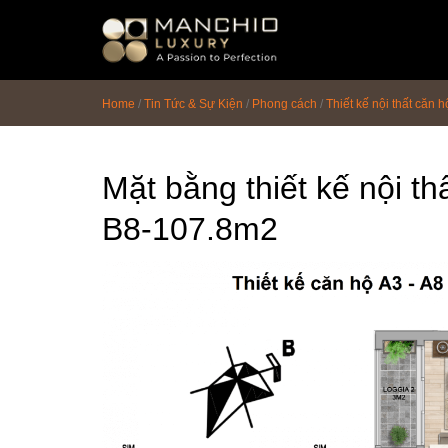
id="homepagex">
Home
/
Tin Tức & Sự Kiện
/
Phong cách
/
Thiết kế nội thất căn
Mặt bằng thiết kế nội t
B8-107.8m2