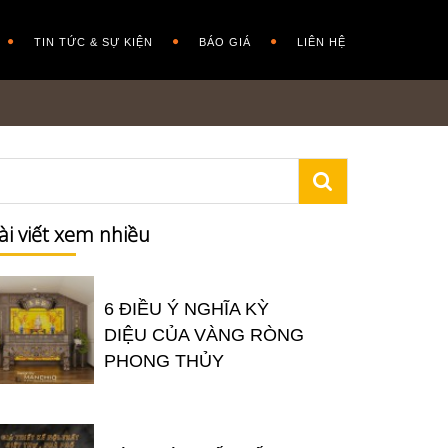
TIN TỨC & SỰ KIỆN
BÁO GIÁ
LIÊN HỆ
ài viết xem nhiều
6 ĐIỀU Ý NGHĨA KỲ
DIỆU CỦA VÀNG RÒNG
PHONG THỦY