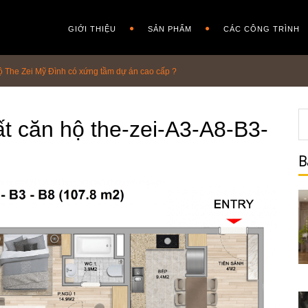
GIỚI THIỆU
SẢN PHẨM
CÁC CÔNG TRÌNH
 hộ The Zei Mỹ Đình có xứng tầm dự án cao cấp ?
hất căn hộ the-zei-A3-A8-B3-
B