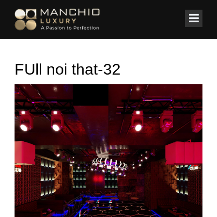
id="homepagex">
Home
/
Bar ✔️ Cafe ✔️ Club
/
Bar – “X” Club 99 Trần Bình
FUll noi that-32