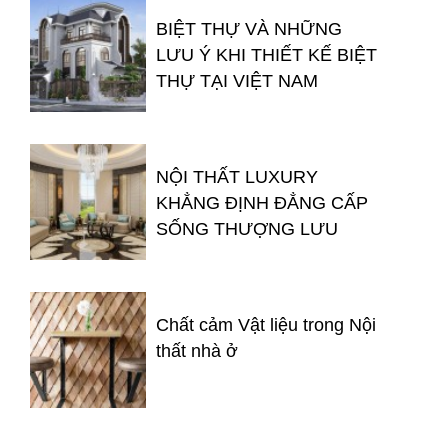
BIỆT THỰ VÀ NHỮNG
LƯU Ý KHI THIẾT KẾ BIỆT
THỰ TẠI VIỆT NAM
NỘI THẤT LUXURY
KHẲNG ĐỊNH ĐẲNG CẤP
SỐNG THƯỢNG LƯU
Chất cảm Vật liệu trong Nội
thất nhà ở