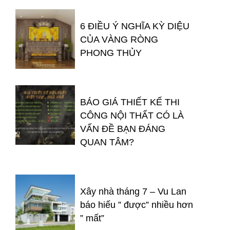
6 ĐIỀU Ý NGHĨA KỲ DIỆU
CỦA VÀNG RÒNG
PHONG THỦY
BÁO GIÁ THIẾT KẾ THI
CÔNG NỘI THẤT CÓ LÀ
VẤN ĐỀ BẠN ĐÁNG
QUAN TÂM?
Xây nhà tháng 7 – Vu Lan
báo hiếu ” được” nhiều hơn
” mất”