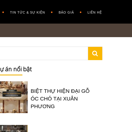
TIN TỨC & SỰ KIỆN
BÁO GIÁ
LIÊN HỆ
ự án nổi bật
BIỆT THỰ HIỆN ĐẠI GỖ
ÓC CHÓ TẠI XUÂN
PHƯƠNG