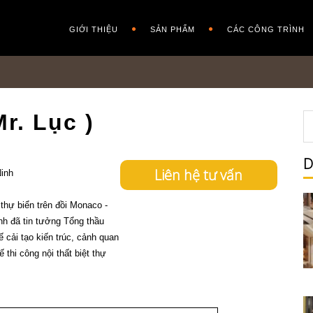
GIỚI THIỆU
SẢN PHẨM
CÁC CÔNG TRÌNH
r. Lục )
D
Liên hệ tư vấn
inh
 thự biển trên đồi Monaco -
nh đã tin tưởng Tổng thầu
ế cải tạo kiến trúc, cảnh quan
ế thi công nội thất biệt thự