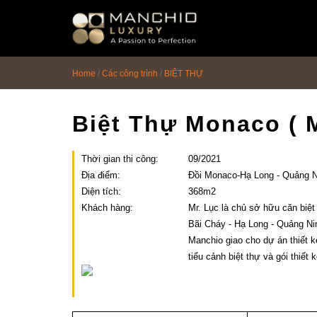
id="homepagex">
Home
/
Các công trình
/
BIỆT THỰ
Biệt Thự Monaco ( M
Thời gian thi công:
09/2021
Địa điểm:
Đồi Monaco-Hạ Long - Quảng N
Diện tích:
368m2
Khách hàng:
Mr. Lục là chủ sở hữu căn biệt
Bãi Cháy - Hạ Long - Quảng Ni
Manchio giao cho dự án thiết k
tiểu cảnh biệt thự và gói thiết k