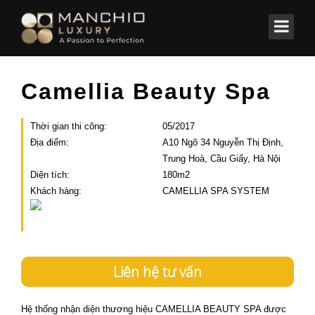
id="homepagex">
Home
/
Các công trình
/
Spa ✔️ Clinic
Camellia Beauty Spa
Thời gian thi công:
05/2017
Địa điểm:
A10 Ngõ 34 Nguyễn Thị Định,
Trung Hoà, Cầu Giấy, Hà Nội
Diện tích:
180m2
Khách hàng:
CAMELLIA SPA SYSTEM
Liên hệ tư vấn
Hệ thống nhận diện thương hiệu CAMELLIA BEAUTY SPA được