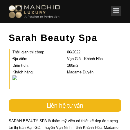
id="homepagex">
Home
/
Các công trình
/
Spa ✔️ Clinic
Sarah Beauty Spa
Thời gian thi công:
06/2022
Địa điểm:
Vạn Giã - Khánh Hòa
Diện tích:
180m2
Khách hàng:
Madame Duyên
Liên hệ tư vấn
SARAH BEAUTY SPA là thẩm mỹ viện có thiết kế đẹp ấn tượng
tại thị trấn Vạn Giã – huyện Vạn Ninh – tỉnh Khánh Hòa. Madame