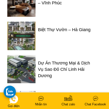
– Vĩnh Phúc
Biệt Thự Vườn – Hà Giang
Dự Án Thương Mại & Dịch
Vụ Sao Đỏ Chí Linh Hải
Dương
Sarah Beauty Spa
Nhắn tin
Chat zalo
Chat Facebook
Gọi điện