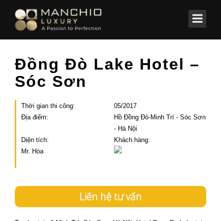
id="homepagex">
Home
/
Các công trình
/
KHÁCH SẠN
Đồng Đò Lake Hotel –
Sóc Sơn
Thời gian thi công:
05/2017
Địa điểm:
Hồ Đồng Đò-Minh Trí - Sóc Sơn
- Hà Nội
Diện tích:
Khách hàng:
Mr. Hòa
Liên hệ tư vấn