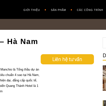
GIỚI THIỆU
SẢN PHẨM
CÁC CÔNG TRÌNH
 – Hà Nam
D
Liên hệ tư vấn
 Manchio là Tổng thầu dự án
iêu chuẩn 4 sao tại Hà Nam,
hiện đại, đẳng cấp quốc tế,
 biến Quang Thành Hotel là 1
am