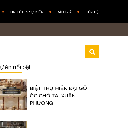
TIN TỨC & SỰ KIỆN
BÁO GIÁ
LIÊN HỆ
ự án nổi bật
BIỆT THỰ HIỆN ĐẠI GỖ
ÓC CHÓ TẠI XUÂN
PHƯƠNG