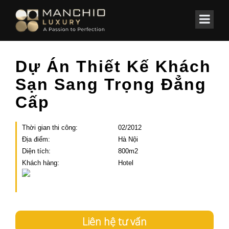
id="homepagex">
Home
/
Các công trình
/
KHÁCH SẠN
Dự Án Thiết Kế Khách
Sạn Sang Trọng Đẳng
Cấp
Thời gian thi công:
02/2012
Địa điểm:
Hà Nội
Diện tích:
800m2
Khách hàng:
Hotel
Liên hệ tư vấn