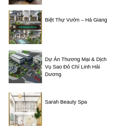
Biệt Thự Vườn – Hà Giang
Dự Án Thương Mại & Dịch
Vụ Sao Đỏ Chí Linh Hải
Dương
Sarah Beauty Spa