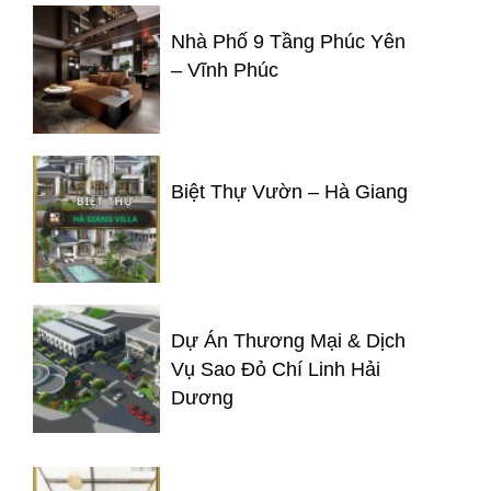
Nhà Phố 9 Tầng Phúc Yên
– Vĩnh Phúc
Biệt Thự Vườn – Hà Giang
Dự Án Thương Mại & Dịch
Vụ Sao Đỏ Chí Linh Hải
Dương