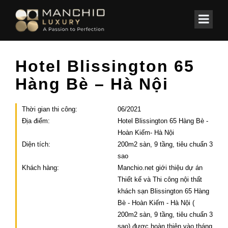
id="homepagex">
Home
/
Các công trình
/
KHÁCH SẠN
Hotel Blissington 65
Hàng Bè – Hà Nội
Thời gian thi công:
06/2021
Địa điểm:
Hotel Blissington 65 Hàng Bè -
Hoàn Kiếm- Hà Nội
Diện tích:
200m2 sàn, 9 tầng, tiêu chuẩn 3
sao
Khách hàng:
Manchio.net giới thiệu dự án
Thiết kế và Thi công nội thất
khách sạn Blissington 65 Hàng
Bè - Hoàn Kiếm - Hà Nội (
200m2 sàn, 9 tầng, tiêu chuẩn 3
sao) được hoàn thiện vào tháng