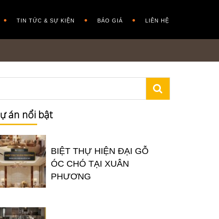
TIN TỨC & SỰ KIỆN
BÁO GIÁ
LIÊN HỆ
ự án nổi bật
BIỆT THỰ HIỆN ĐẠI GỖ
ÓC CHÓ TẠI XUÂN
PHƯƠNG