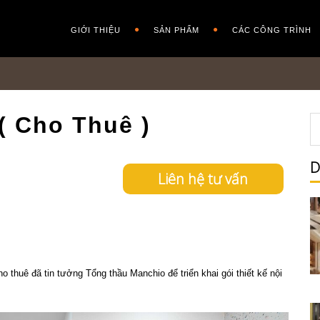
GIỚI THIỆU
SẢN PHẨM
CÁC CÔNG TRÌNH
( Cho Thuê )
D
Liên hệ tư vấn
 thuê đã tin tưởng Tổng thầu Manchio để triển khai gói thiết kế nội