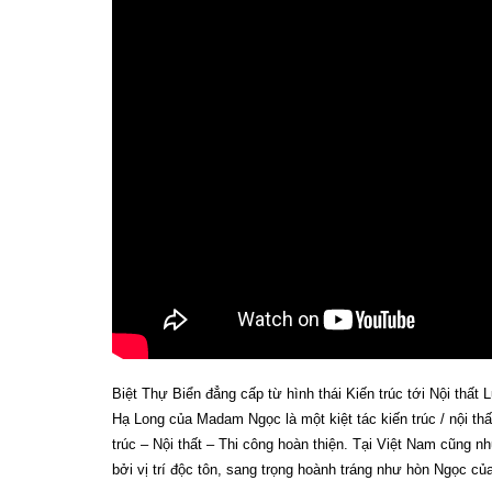
Biệt Thự Biển đẳng cấp từ hình thái Kiến trúc tới Nội thất 
Hạ Long của Madam Ngọc là một kiệt tác kiến trúc / nội thấ
trúc – Nội thất – Thi công hoàn thiện. Tại Việt Nam cũng n
bởi vị trí độc tôn, sang trọng hoành tráng như hòn Ngọc 