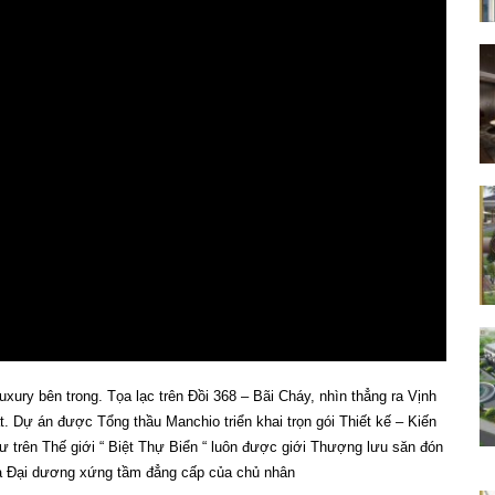
Luxury bên trong. Tọa lạc trên Đồi 368 – Bãi Cháy, nhìn thẳng ra Vịnh
t. Dự án được Tổng thầu Manchio triển khai trọn gói Thiết kế – Kiến
hư trên Thế giới “ Biệt Thự Biển “ luôn được giới Thượng lưu săn đón
của Đại dương xứng tầm đẳng cấp của chủ nhân