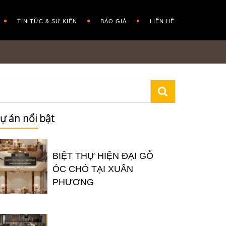
TIN TỨC & SỰ KIỆN
BÁO GIÁ
LIÊN HỆ
ự án nổi bật
BIỆT THỰ HIỆN ĐẠI GỖ
ÓC CHÓ TẠI XUÂN
PHƯƠNG