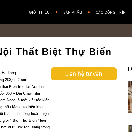
GIỚI THIỆU
SẢN PHẨM
CÁC CÔNG TRÌNH
Nội Thất Biệt Thự Biển
D
Liên hệ tư vấn
. Hạ Long
ựng 203,9m2 sàn
thái Kiến trúc tới Nội thất
Đồi 368 – Bãi Cháy, nhìn
am Ngọc là một kiệt tác kiến
ng thầu Manchio triển khai
Nội thất – Thi công hoàn thiện.
 giới “ Biệt Thự Biển “ luôn
ởi vị trí độc tôn, sang trọng