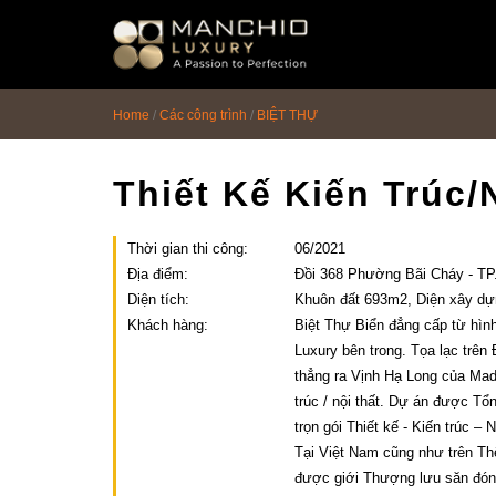
id="homepagex">
Home
/
Các công trình
/
BIỆT THỰ
Thiết Kế Kiến Trúc/
Thời gian thi công:
06/2021
Địa điểm:
Đồi 368 Phường Bãi Cháy - TP
Diện tích:
Khuôn đất 693m2, Diện xây d
Khách hàng:
Biệt Thự Biển đẳng cấp từ hình 
Luxury bên trong. Tọa lạc trên 
thẳng ra Vịnh Hạ Long của Mad
trúc / nội thất. Dự án được Tổ
trọn gói Thiết kế - Kiến trúc – 
Tại Việt Nam cũng như trên Thế
được giới Thượng lưu săn đón b