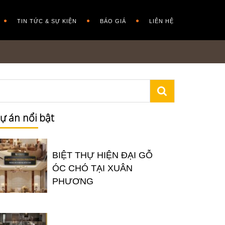
TIN TỨC & SỰ KIỆN
BÁO GIÁ
LIÊN HỆ
ự án nổi bật
BIỆT THỰ HIỆN ĐẠI GỖ
ÓC CHÓ TẠI XUÂN
PHƯƠNG