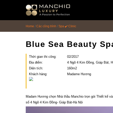
id="homepagex">
Home
/
Các công trình
/
Spa ✔️ Clinic
Blue Sea Beauty Sp
Thời gian thi công:
02/2017
Địa điểm:
4 Ngõ 4 Kim Đồng, Giáp Bát, H
Diện tích:
160m2
Khách hàng:
Madame Hương
Madam Hương chọn Nhà thầu Manchio trọn gói Thiết kế và 
số 4 Ngõ 4 Kim Đồng- Giáp Bát-Hà Nội