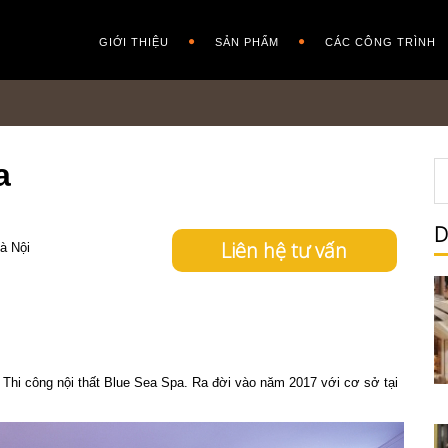
GIỚI THIỆU
SẢN PHẨM
CÁC CÔNG TRÌNH
a
D
Liên hệ tư vấn
à Nội
Thi công nội thất Blue Sea Spa. Ra đời vào năm 2017 với cơ sở tại