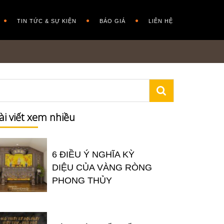
TIN TỨC & SỰ KIỆN
BÁO GIÁ
LIÊN HỆ
ài viết xem nhiều
6 ĐIỀU Ý NGHĨA KỲ
DIỆU CỦA VÀNG RÒNG
PHONG THỦY