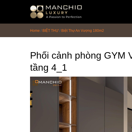
id="homepagex">
Home
/
BIỆT THỰ
/
Biệt Thự An Vượng 180m2
Phối cảnh phòng GYM V
tầng 4_1