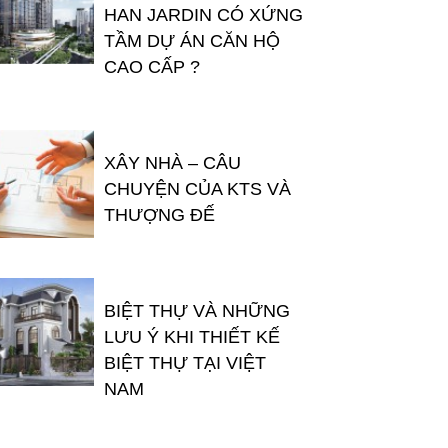
HAN JARDIN CÓ XỨNG
TẦM DỰ ÁN CĂN HỘ
CAO CẤP ?
XÂY NHÀ – CÂU
CHUYỆN CỦA KTS VÀ
THƯỢNG ĐẾ
BIỆT THỰ VÀ NHỮNG
LƯU Ý KHI THIẾT KẾ
BIỆT THỰ TẠI VIỆT
NAM