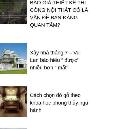
BÁO GIÁ THIẾT KẾ THI
CÔNG NỘI THẤT CÓ LÀ
VẤN ĐỀ BẠN ĐÁNG
QUAN TÂM?
Xây nhà tháng 7 – Vu
Lan báo hiếu ” được”
nhiều hơn ” mất”
Cách chọn đồ gỗ theo
khoa học phong thủy ngũ
hành