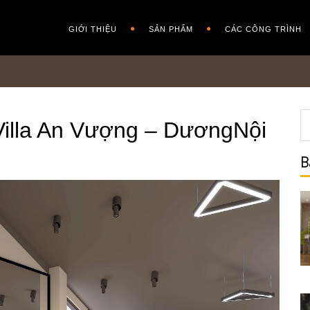
GIỚI THIỆU
SẢN PHẨM
CÁC CÔNG TRÌNH
illa An Vượng – DươngNội
B