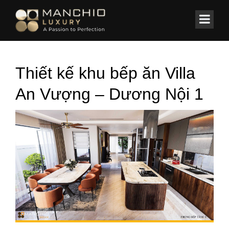
id="homepagex">
Home
/
BIỆT THỰ
/
Biệt Thự An Vượng 180m2
Thiết kế khu bếp ăn Villa
An Vượng – Dương Nội 1