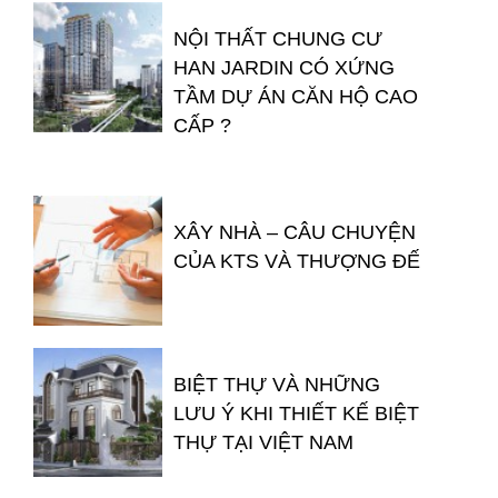
NỘI THẤT CHUNG CƯ
HAN JARDIN CÓ XỨNG
TẦM DỰ ÁN CĂN HỘ CAO
CẤP ?
XÂY NHÀ – CÂU CHUYỆN
CỦA KTS VÀ THƯỢNG ĐẾ
BIỆT THỰ VÀ NHỮNG
LƯU Ý KHI THIẾT KẾ BIỆT
THỰ TẠI VIỆT NAM