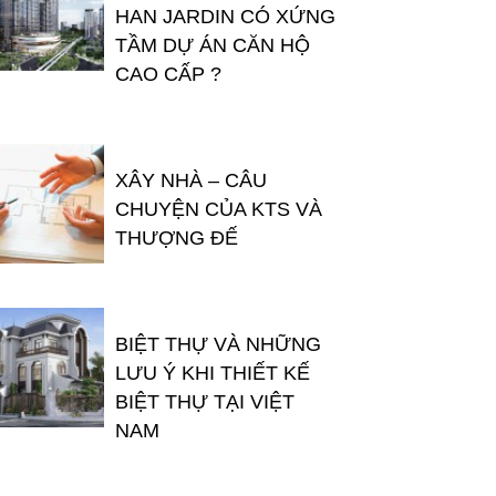
HAN JARDIN CÓ XỨNG
TẦM DỰ ÁN CĂN HỘ
CAO CẤP ?
XÂY NHÀ – CÂU
CHUYỆN CỦA KTS VÀ
THƯỢNG ĐẾ
BIỆT THỰ VÀ NHỮNG
LƯU Ý KHI THIẾT KẾ
BIỆT THỰ TẠI VIỆT
NAM