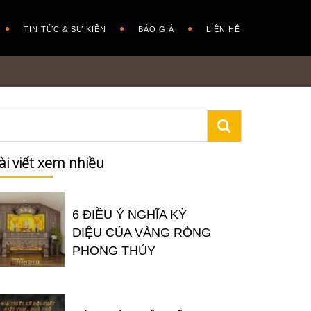
TIN TỨC & SỰ KIỆN
BÁO GIÁ
LIÊN HỆ
ài viết xem nhiều
6 ĐIỀU Ý NGHĨA KỲ
DIỆU CỦA VÀNG RÒNG
PHONG THỦY