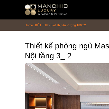
id="homepagex">
Home
/
BIỆT THỰ
/
Biệt Thự An Vượng 180m2
Thiết kế phòng ngủ Mas
Nội tầng 3_ 2