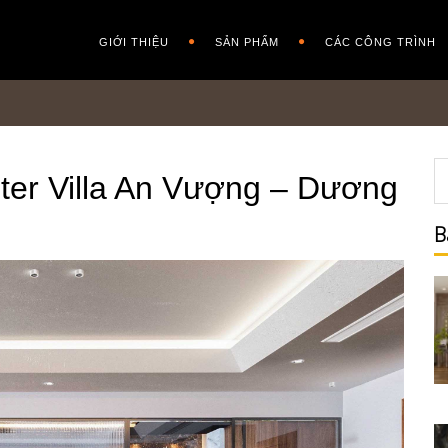
GIỚI THIỆU
SẢN PHẨM
CÁC CÔNG TRÌNH
ter Villa An Vượng – Dương
B