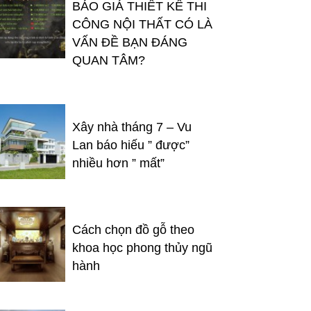
BÁO GIÁ THIẾT KẾ THI
CÔNG NỘI THẤT CÓ LÀ
VẤN ĐỀ BẠN ĐÁNG
QUAN TÂM?
Xây nhà tháng 7 – Vu
Lan báo hiếu ” được”
nhiều hơn ” mất”
Cách chọn đồ gỗ theo
khoa học phong thủy ngũ
hành