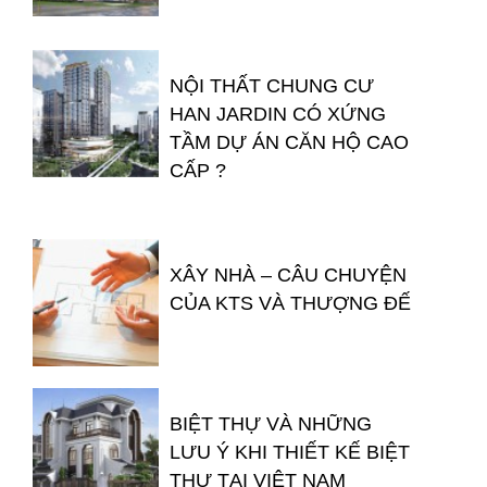
NỘI THẤT CHUNG CƯ
HAN JARDIN CÓ XỨNG
TẦM DỰ ÁN CĂN HỘ CAO
CẤP ?
XÂY NHÀ – CÂU CHUYỆN
CỦA KTS VÀ THƯỢNG ĐẾ
BIỆT THỰ VÀ NHỮNG
LƯU Ý KHI THIẾT KẾ BIỆT
THỰ TẠI VIỆT NAM