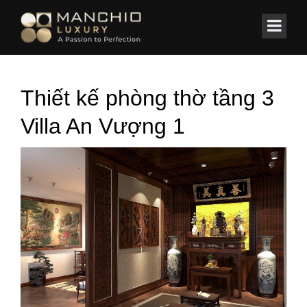
id="homepagex">
Home
/
BIỆT THỰ
/
Biệt Thự An Vượng 180m2
Thiết kế phòng thờ tầng 3
Villa An Vượng 1