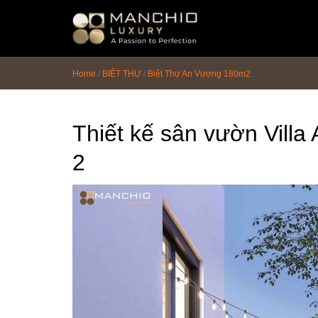
id="homepagex">
Home
/
BIỆT THỰ
/
Biệt Thự An Vượng 180m2
Thiết kế sân vườn Vill
2