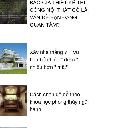
BÁO GIÁ THIẾT KẾ THI
CÔNG NỘI THẤT CÓ LÀ
VẤN ĐỀ BẠN ĐÁNG
QUAN TÂM?
Xây nhà tháng 7 – Vu
Lan báo hiếu ” được”
nhiều hơn ” mất”
Cách chọn đồ gỗ theo
khoa học phong thủy ngũ
hành