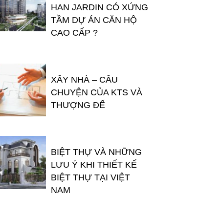
HAN JARDIN CÓ XỨNG
TẦM DỰ ÁN CĂN HỘ
CAO CẤP ?
XÂY NHÀ – CÂU
CHUYỆN CỦA KTS VÀ
THƯỢNG ĐẾ
BIỆT THỰ VÀ NHỮNG
LƯU Ý KHI THIẾT KẾ
BIỆT THỰ TẠI VIỆT
NAM