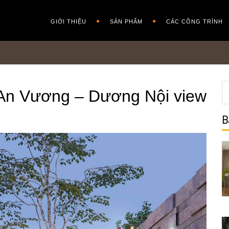
GIỚI THIỆU
SẢN PHẨM
CÁC CÔNG TRÌNH
a An Vương – Dương Nội view
B