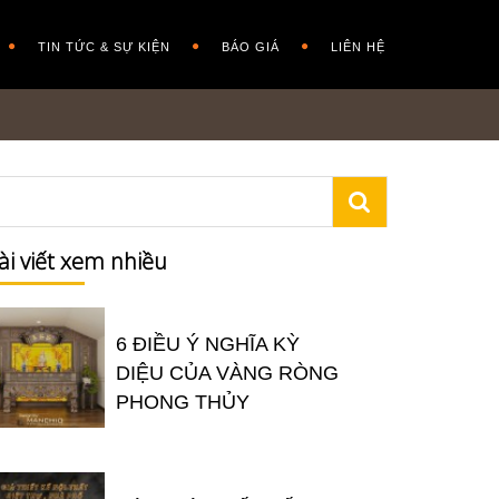
TIN TỨC & SỰ KIỆN
BÁO GIÁ
LIÊN HỆ
ài viết xem nhiều
6 ĐIỀU Ý NGHĨA KỲ
DIỆU CỦA VÀNG RÒNG
PHONG THỦY