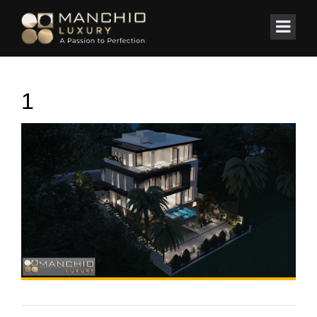
id="homepagex">
Home
/
BIỆT THỰ
/
Biệt Thự Biển trên đồi Monaco-Hạ Long
1