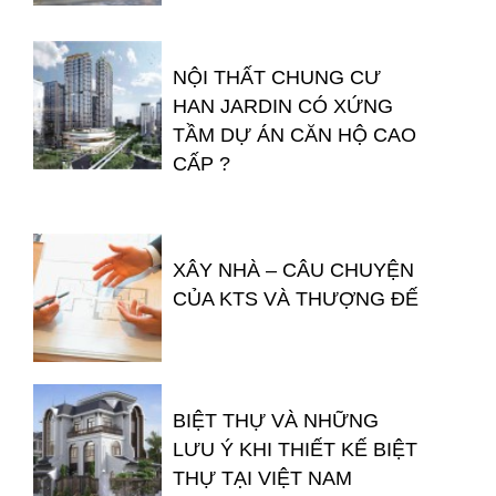
NỘI THẤT CHUNG CƯ
HAN JARDIN CÓ XỨNG
TẦM DỰ ÁN CĂN HỘ CAO
CẤP ?
XÂY NHÀ – CÂU CHUYỆN
CỦA KTS VÀ THƯỢNG ĐẾ
BIỆT THỰ VÀ NHỮNG
LƯU Ý KHI THIẾT KẾ BIỆT
THỰ TẠI VIỆT NAM