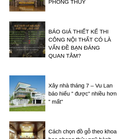
PHONG THỦY
BÁO GIÁ THIẾT KẾ THI
CÔNG NỘI THẤT CÓ LÀ
VẤN ĐỀ BẠN ĐÁNG
QUAN TÂM?
Xây nhà tháng 7 – Vu Lan
báo hiếu ” được” nhiều hơn
” mất”
Cách chọn đồ gỗ theo khoa