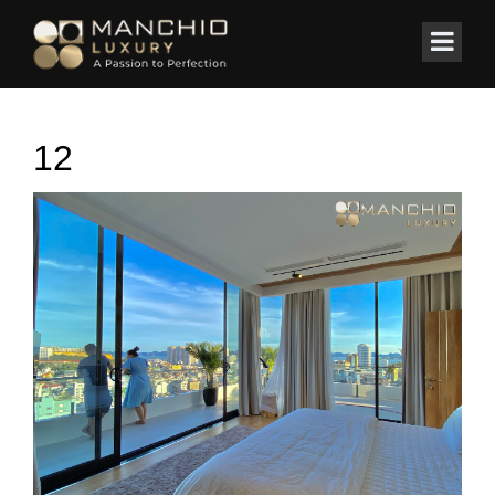
id="homepagex">
Home
/
BIỆT THỰ
/
Biệt Thự Biển trên đồi Monaco-Hạ Long
12