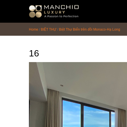
id="homepagex">
Home
/
BIỆT THỰ
/
Biệt Thự Biển trên đồi Monaco-Hạ Long
16