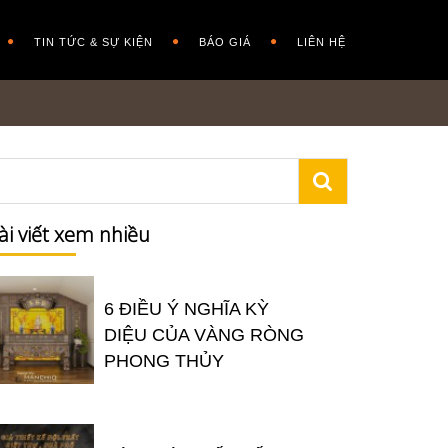
TIN TỨC & SỰ KIỆN
BÁO GIÁ
LIÊN HỆ
ài viết xem nhiều
6 ĐIỀU Ý NGHĨA KỲ
DIỆU CỦA VÀNG RÒNG
PHONG THỦY