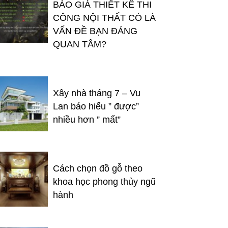
BÁO GIÁ THIẾT KẾ THI
CÔNG NỘI THẤT CÓ LÀ
VẤN ĐỀ BẠN ĐÁNG
QUAN TÂM?
Xây nhà tháng 7 – Vu
Lan báo hiếu ” được”
nhiều hơn ” mất”
Cách chọn đồ gỗ theo
khoa học phong thủy ngũ
hành