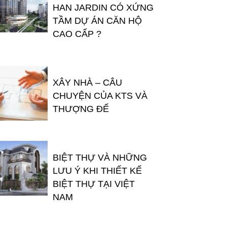
HAN JARDIN CÓ XỨNG
TẦM DỰ ÁN CĂN HỘ
CAO CẤP ?
XÂY NHÀ – CÂU
CHUYỆN CỦA KTS VÀ
THƯỢNG ĐẾ
BIỆT THỰ VÀ NHỮNG
LƯU Ý KHI THIẾT KẾ
BIỆT THỰ TẠI VIỆT
NAM