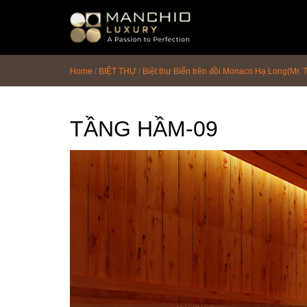
id="homepagex">
Home
/
BIỆT THỰ
/
Biệt thự Biển trên đồi Monaco Hạ Long(Mr.
TẦNG HẦM-09