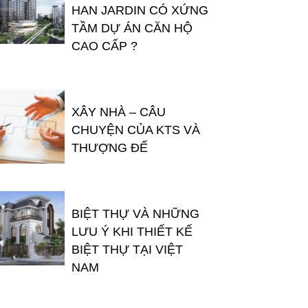
HAN JARDIN CÓ XỨNG
TẦM DỰ ÁN CĂN HỘ
CAO CẤP ?
XÂY NHÀ – CÂU
CHUYỆN CỦA KTS VÀ
THƯỢNG ĐẾ
BIỆT THỰ VÀ NHỮNG
LƯU Ý KHI THIẾT KẾ
BIỆT THỰ TẠI VIỆT
NAM