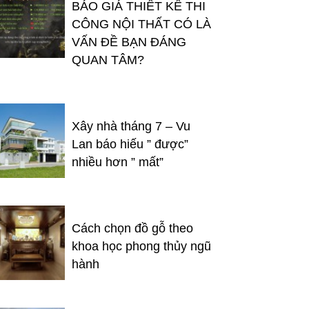
BÁO GIÁ THIẾT KẾ THI
CÔNG NỘI THẤT CÓ LÀ
VẤN ĐỀ BẠN ĐÁNG
QUAN TÂM?
Xây nhà tháng 7 – Vu
Lan báo hiếu ” được”
nhiều hơn ” mất”
Cách chọn đồ gỗ theo
khoa học phong thủy ngũ
hành