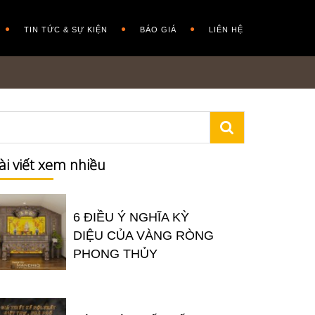
TIN TỨC & SỰ KIỆN
BÁO GIÁ
LIÊN HỆ
ài viết xem nhiều
6 ĐIỀU Ý NGHĨA KỲ
DIỆU CỦA VÀNG RÒNG
PHONG THỦY