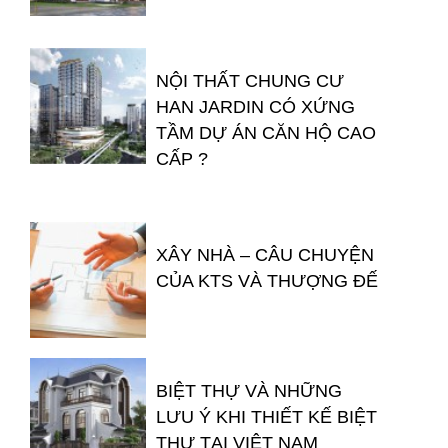
NỘI THẤT CHUNG CƯ
HAN JARDIN CÓ XỨNG
TẦM DỰ ÁN CĂN HỘ CAO
CẤP ?
XÂY NHÀ – CÂU CHUYỆN
CỦA KTS VÀ THƯỢNG ĐẾ
BIỆT THỰ VÀ NHỮNG
LƯU Ý KHI THIẾT KẾ BIỆT
THỰ TẠI VIỆT NAM