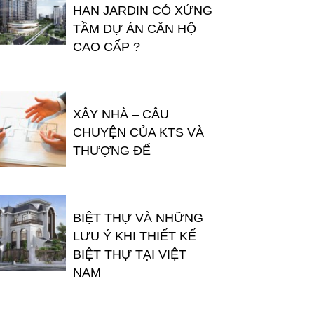
HAN JARDIN CÓ XỨNG
TẦM DỰ ÁN CĂN HỘ
CAO CẤP ?
XÂY NHÀ – CÂU
CHUYỆN CỦA KTS VÀ
THƯỢNG ĐẾ
BIỆT THỰ VÀ NHỮNG
LƯU Ý KHI THIẾT KẾ
BIỆT THỰ TẠI VIỆT
NAM