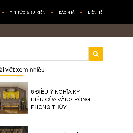
TIN TỨC & SỰ KIỆN
BÁO GIÁ
LIÊN HỆ
ài viết xem nhiều
6 ĐIỀU Ý NGHĨA KỲ
DIỆU CỦA VÀNG RÒNG
PHONG THỦY