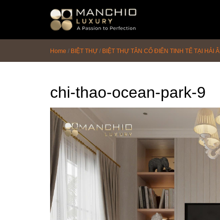
id="homepagex">
Home
/
BIỆT THỰ
/
BIỆT THỰ TÂN CỔ ĐIỂN TINH TẾ TẠI HẢI Â
chi-thao-ocean-park-9