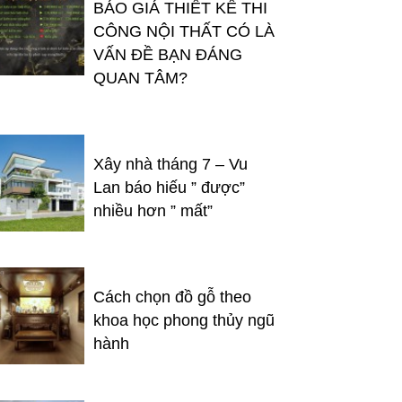
BÁO GIÁ THIẾT KẾ THI
CÔNG NỘI THẤT CÓ LÀ
VẤN ĐỀ BẠN ĐÁNG
QUAN TÂM?
Xây nhà tháng 7 – Vu
Lan báo hiếu ” được”
nhiều hơn ” mất”
Cách chọn đồ gỗ theo
khoa học phong thủy ngũ
hành