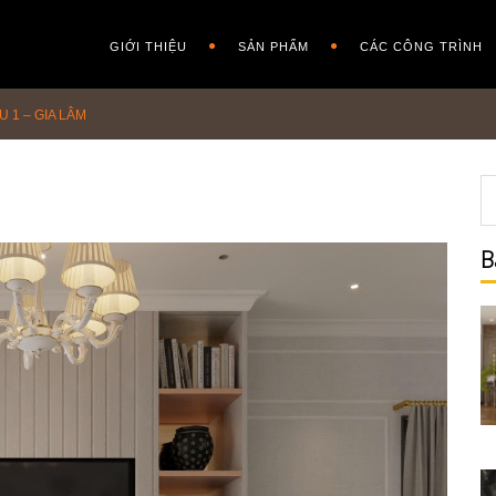
GIỚI THIỆU
SẢN PHẨM
CÁC CÔNG TRÌNH
U 1 – GIA LÂM
B