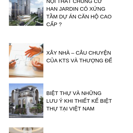
NỘI THẤT CHUNG CƯ
HAN JARDIN CÓ XỨNG
TẦM DỰ ÁN CĂN HỘ CAO
CẤP ?
XÂY NHÀ – CÂU CHUYỆN
CỦA KTS VÀ THƯỢNG ĐẾ
BIỆT THỰ VÀ NHỮNG
LƯU Ý KHI THIẾT KẾ BIỆT
THỰ TẠI VIỆT NAM