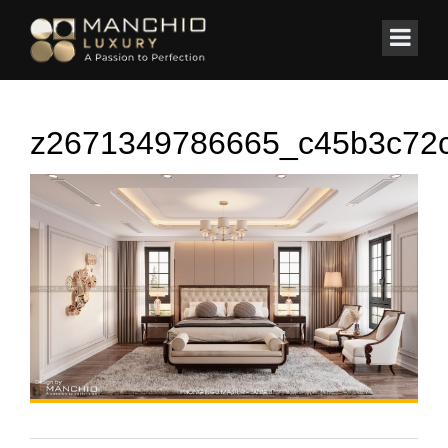
id="homepagex">
Home
/
BIỆT THỰ
/
Biệt thự Thiên đường Bảo Sơn ( Mr. Thắng )
z2671349786665_c45b3c72