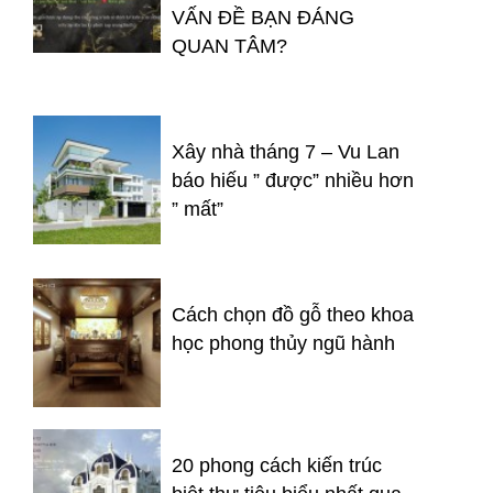
VẤN ĐỀ BẠN ĐÁNG
QUAN TÂM?
Xây nhà tháng 7 – Vu Lan
báo hiếu ” được” nhiều hơn
” mất”
Cách chọn đồ gỗ theo khoa
học phong thủy ngũ hành
20 phong cách kiến trúc