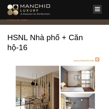
id="homepagex">
Home
/
CHUNG CƯ - PENTHOUSE - DUPLEX
/
Căn Hộ 2108 Center
Point ( Mr. Kiệt )
HSNL Nhà phố + Căn
hộ-16