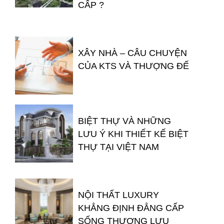
CẤP ?
XÂY NHÀ – CÂU CHUYỆN
CỦA KTS VÀ THƯỢNG ĐẾ
BIỆT THỰ VÀ NHỮNG
LƯU Ý KHI THIẾT KẾ BIỆT
THỰ TẠI VIỆT NAM
NỘI THẤT LUXURY
KHẲNG ĐỊNH ĐẲNG CẤP
SỐNG THƯỢNG LƯU