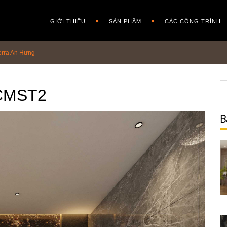
GIỚI THIỆU
SẢN PHẨM
CÁC CÔNG TRÌNH
erra An Hưng
WCMST2
B