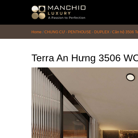
id="homepagex">
Home
/
CHUNG CƯ - PENTHOUSE - DUPLEX
/
Căn hộ 3506 T
Terra An Hưng 3506 