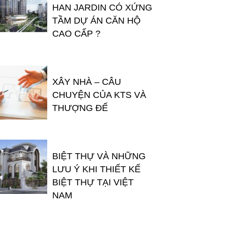
HAN JARDIN CÓ XỨNG
TẦM DỰ ÁN CĂN HỘ
CAO CẤP ?
XÂY NHÀ – CÂU
CHUYỆN CỦA KTS VÀ
THƯỢNG ĐẾ
BIỆT THỰ VÀ NHỮNG
LƯU Ý KHI THIẾT KẾ
BIỆT THỰ TẠI VIỆT
NAM