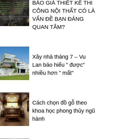
BÁO GIÁ THIẾT KẾ THI
CÔNG NỘI THẤT CÓ LÀ
VẤN ĐỀ BẠN ĐÁNG
QUAN TÂM?
Xây nhà tháng 7 – Vu
Lan báo hiếu ” được”
nhiều hơn ” mất”
Cách chọn đồ gỗ theo
khoa học phong thủy ngũ
hành