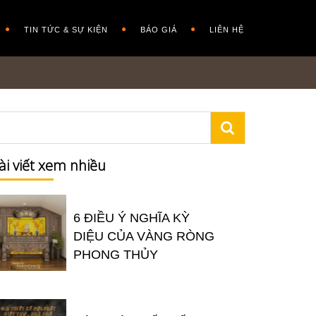
TIN TỨC & SỰ KIỆN
BÁO GIÁ
LIÊN HỆ
ài viết xem nhiều
6 ĐIỀU Ý NGHĨA KỲ
DIỆU CỦA VÀNG RÒNG
PHONG THỦY