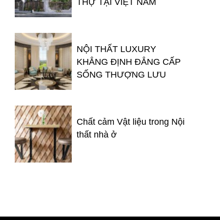
THỰ TẠI VIỆT NAM
NỘI THẤT LUXURY
KHẲNG ĐỊNH ĐẲNG CẤP
SỐNG THƯỢNG LƯU
Chất cảm Vật liệu trong Nội
thất nhà ở