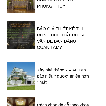
CỦA VÀNG RÒNG
PHONG THỦY
BÁO GIÁ THIẾT KẾ THI
CÔNG NỘI THẤT CÓ LÀ
VẤN ĐỀ BẠN ĐÁNG
QUAN TÂM?
Xây nhà tháng 7 – Vu Lan
báo hiếu ” được” nhiều hơn
” mất”
Cách chọn đồ gỗ theo khoa