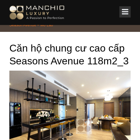
id="homepagex">
Home
/
CHUNG CƯ - PENTHOUSE - DUPLEX
/
Căn hộ chung cư
Season Avenue – Mỗ Lao
Căn hộ chung cư cao cấp
Seasons Avenue 118m2_3