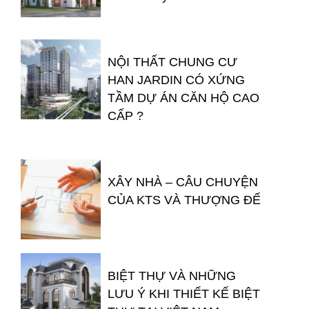
NỘI THẤT CHUNG CƯ
HAN JARDIN CÓ XỨNG
TẦM DỰ ÁN CĂN HỘ CAO
CẤP ?
XÂY NHÀ – CÂU CHUYỆN
CỦA KTS VÀ THƯỢNG ĐẾ
BIỆT THỰ VÀ NHỮNG
LƯU Ý KHI THIẾT KẾ BIỆT