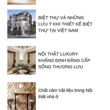
BIỆT THỰ VÀ NHỮNG
LƯU Ý KHI THIẾT KẾ BIỆT
THỰ TẠI VIỆT NAM
NỘI THẤT LUXURY
KHẲNG ĐỊNH ĐẲNG CẤP
SỐNG THƯỢNG LƯU
Chất cảm Vật liệu trong Nội
thất nhà ở