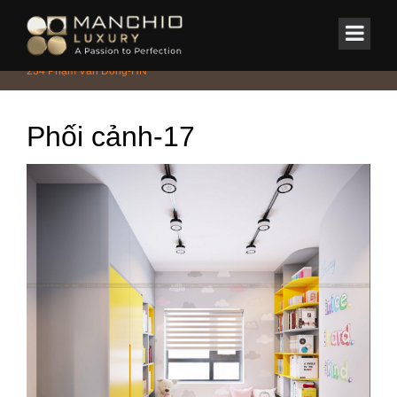
id="homepagex">
Home
/
CHUNG CƯ - PENTHOUSE - DUPLEX
/
Căn hộ Green Star –
234 Phạm Văn Đồng-HN
Phối cảnh-17