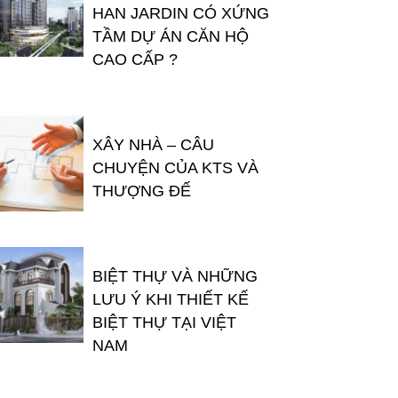
HAN JARDIN CÓ XỨNG
TẦM DỰ ÁN CĂN HỘ
CAO CẤP ?
XÂY NHÀ – CÂU
CHUYỆN CỦA KTS VÀ
THƯỢNG ĐẾ
BIỆT THỰ VÀ NHỮNG
LƯU Ý KHI THIẾT KẾ
BIỆT THỰ TẠI VIỆT
NAM