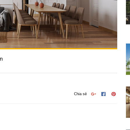
ến
Chia sẻ