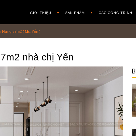
GIỚI THIỆU
SẢN PHẨM
CÁC CÔNG TRÌNH
n Hưng 97m2 ( Ms. Yến )
97m2 nhà chị Yến
B