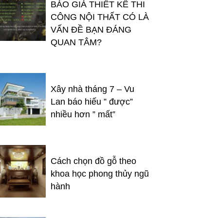
BÁO GIÁ THIẾT KẾ THI
CÔNG NỘI THẤT CÓ LÀ
VẤN ĐỀ BẠN ĐÁNG
QUAN TÂM?
Xây nhà tháng 7 – Vu
Lan báo hiếu ” được”
nhiều hơn ” mất”
Cách chọn đồ gỗ theo
khoa học phong thủy ngũ
hành