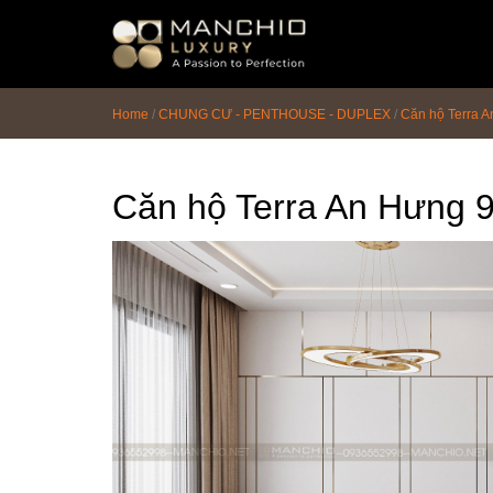
id="homepagex">
Home
/
CHUNG CƯ - PENTHOUSE - DUPLEX
/
Căn hộ Terra A
Căn hộ Terra An Hưng 