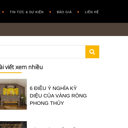
TIN TỨC & SỰ KIỆN
BÁO GIÁ
LIÊN HỆ
ài viết xem nhiều
6 ĐIỀU Ý NGHĨA KỲ
DIỆU CỦA VÀNG RÒNG
PHONG THỦY