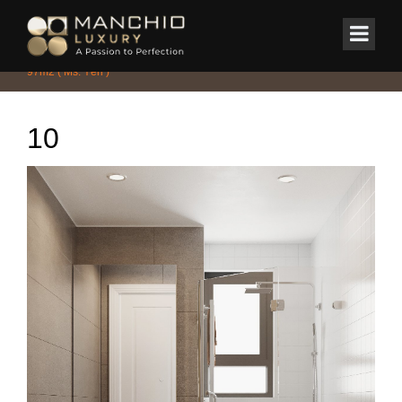
id="homepagex">
Home
/
CHUNG CƯ - PENTHOUSE - DUPLEX
/
Căn hộ Terra An Hưng
97m2 ( Ms. Yến )
10