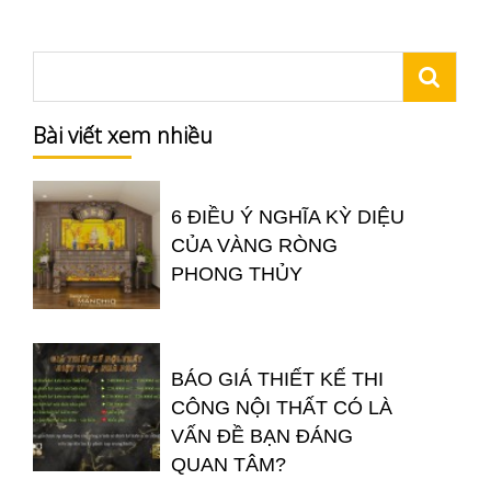
Bài viết xem nhiều
6 ĐIỀU Ý NGHĨA KỲ DIỆU
CỦA VÀNG RÒNG
PHONG THỦY
BÁO GIÁ THIẾT KẾ THI
CÔNG NỘI THẤT CÓ LÀ
VẤN ĐỀ BẠN ĐÁNG
QUAN TÂM?