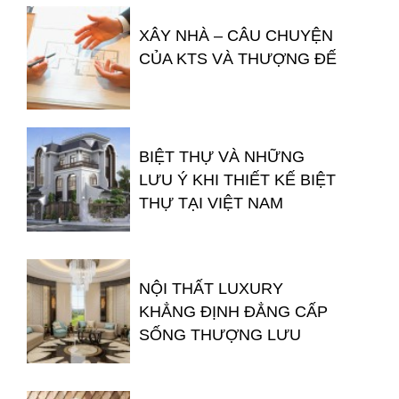
XÂY NHÀ – CÂU CHUYỆN
CỦA KTS VÀ THƯỢNG ĐẾ
BIỆT THỰ VÀ NHỮNG
LƯU Ý KHI THIẾT KẾ BIỆT
THỰ TẠI VIỆT NAM
NỘI THẤT LUXURY
KHẲNG ĐỊNH ĐẲNG CẤP
SỐNG THƯỢNG LƯU