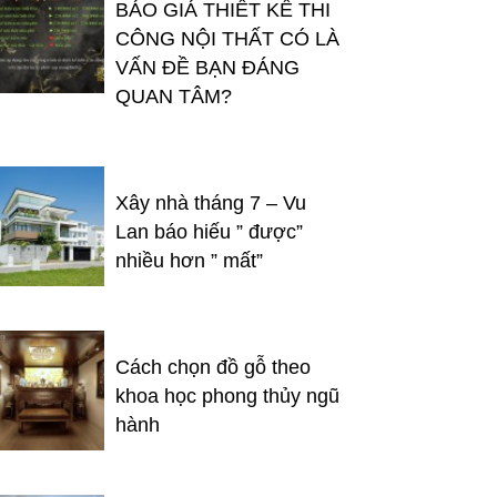
BÁO GIÁ THIẾT KẾ THI
CÔNG NỘI THẤT CÓ LÀ
VẤN ĐỀ BẠN ĐÁNG
QUAN TÂM?
Xây nhà tháng 7 – Vu
Lan báo hiếu ” được”
nhiều hơn ” mất”
Cách chọn đồ gỗ theo
khoa học phong thủy ngũ
hành