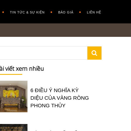
TIN TỨC & SỰ KIỆN
BÁO GIÁ
LIÊN HỆ
ài viết xem nhiều
6 ĐIỀU Ý NGHĨA KỲ
DIỆU CỦA VÀNG RÒNG
PHONG THỦY