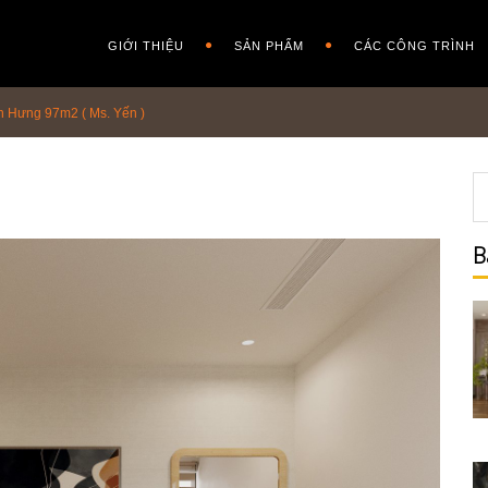
GIỚI THIỆU
SẢN PHẨM
CÁC CÔNG TRÌNH
n Hưng 97m2 ( Ms. Yến )
B