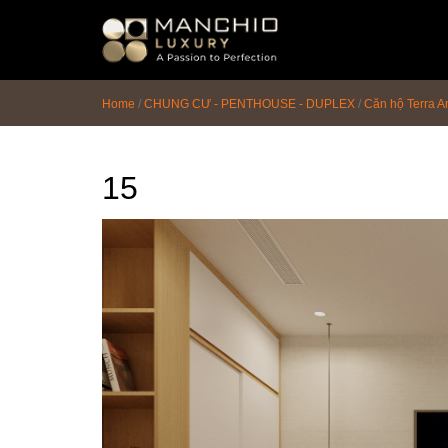
id="homepagex">
Home
/
CHUNG CƯ - PENTHOUSE - DUPLEX
/
Căn hộ Terra A
15