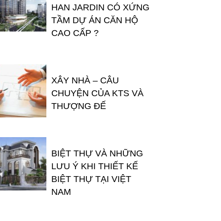
HAN JARDIN CÓ XỨNG
TẦM DỰ ÁN CĂN HỘ
CAO CẤP ?
XÂY NHÀ – CÂU
CHUYỆN CỦA KTS VÀ
THƯỢNG ĐẾ
BIỆT THỰ VÀ NHỮNG
LƯU Ý KHI THIẾT KẾ
BIỆT THỰ TẠI VIỆT
NAM