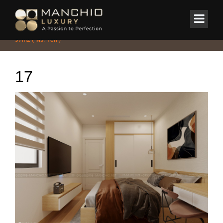
id="homepagex">
Home
/
CHUNG CƯ - PENTHOUSE - DUPLEX
/
Căn hộ Terra An Hưng
97m2 ( Ms. Yến )
17