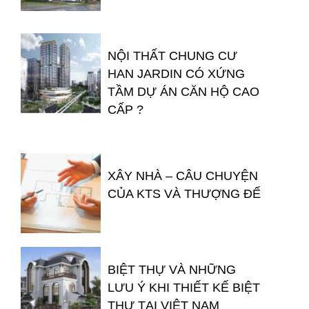
NỘI THẤT CHUNG CƯ
HAN JARDIN CÓ XỨNG
TẦM DỰ ÁN CĂN HỘ CAO
CẤP ?
XÂY NHÀ – CÂU CHUYỆN
CỦA KTS VÀ THƯỢNG ĐẾ
BIỆT THỰ VÀ NHỮNG
LƯU Ý KHI THIẾT KẾ BIỆT
THỰ TẠI VIỆT NAM