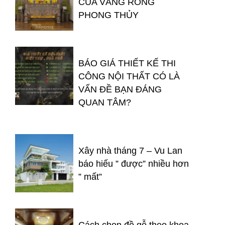
CỦA VÀNG RÒNG
PHONG THỦY
BÁO GIÁ THIẾT KẾ THI
CÔNG NỘI THẤT CÓ LÀ
VẤN ĐỀ BẠN ĐÁNG
QUAN TÂM?
Xây nhà tháng 7 – Vu Lan
báo hiếu ” được” nhiều hơn
” mất”
Cách chọn đồ gỗ theo khoa