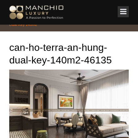
id="homepagex">
Home
/
CHUNG CƯ - PENTHOUSE - DUPLEX
/
Căn hộ Terra An Hưng
Dual Key 140m2
can-ho-terra-an-hung-
dual-key-140m2-46135