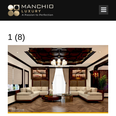
id="homepagex">
Home
/
BIỆT THỰ
/
Dinh Thự “Trăm tỷ” Mr. Tuyến-Mansion Hà Nam
1 (8)