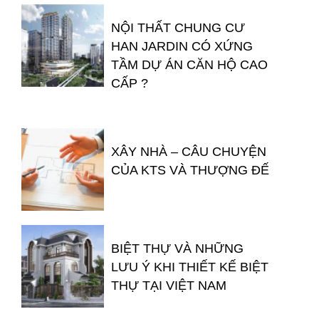
NỘI THẤT CHUNG CƯ
HAN JARDIN CÓ XỨNG
TẦM DỰ ÁN CĂN HỘ CAO
CẤP ?
XÂY NHÀ – CÂU CHUYỆN
CỦA KTS VÀ THƯỢNG ĐẾ
BIỆT THỰ VÀ NHỮNG
LƯU Ý KHI THIẾT KẾ BIỆT
THỰ TẠI VIỆT NAM