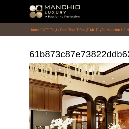
id="homepagex">
Home
/
BIỆT THỰ
/
Dinh Thự “Trăm tỷ” Mr. Tuyến-Mansion Hà 
61b873c87e73822ddb6