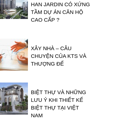
HAN JARDIN CÓ XỨNG
TẦM DỰ ÁN CĂN HỘ
CAO CẤP ?
XÂY NHÀ – CÂU
CHUYỆN CỦA KTS VÀ
THƯỢNG ĐẾ
BIỆT THỰ VÀ NHỮNG
LƯU Ý KHI THIẾT KẾ
BIỆT THỰ TẠI VIỆT
NAM