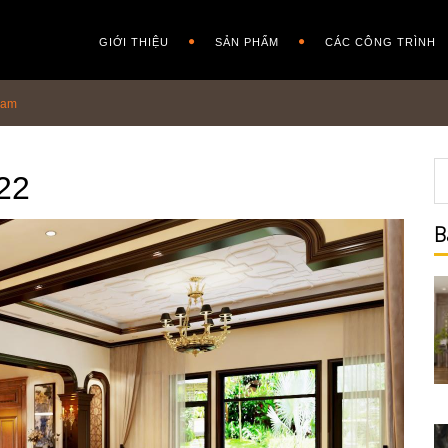
GIỚI THIỆU
SẢN PHẨM
CÁC CÔNG TRÌNH
Nam
22
B