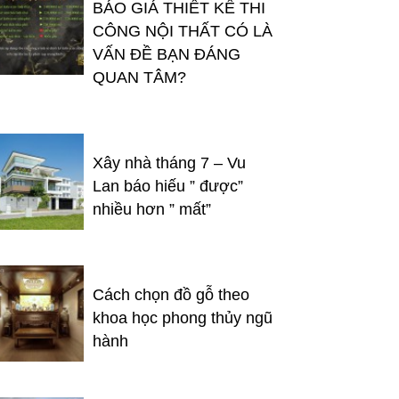
BÁO GIÁ THIẾT KẾ THI
CÔNG NỘI THẤT CÓ LÀ
VẤN ĐỀ BẠN ĐÁNG
QUAN TÂM?
Xây nhà tháng 7 – Vu
Lan báo hiếu ” được”
nhiều hơn ” mất”
Cách chọn đồ gỗ theo
khoa học phong thủy ngũ
hành