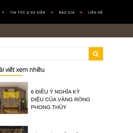
TIN TỨC & SỰ KIỆN
BÁO GIÁ
LIÊN HỆ
ài viết xem nhiều
6 ĐIỀU Ý NGHĨA KỲ
DIỆU CỦA VÀNG RÒNG
PHONG THỦY