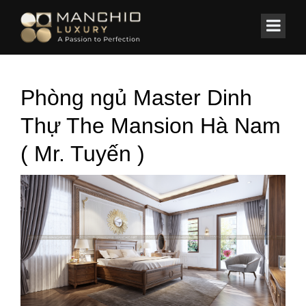
id="homepagex">
Home
/
BIỆT THỰ
/
Dinh Thự “Trăm tỷ” Mr. Tuyến-Mansion Hà Nam
Phòng ngủ Master Dinh
Thự The Mansion Hà Nam
( Mr. Tuyến )