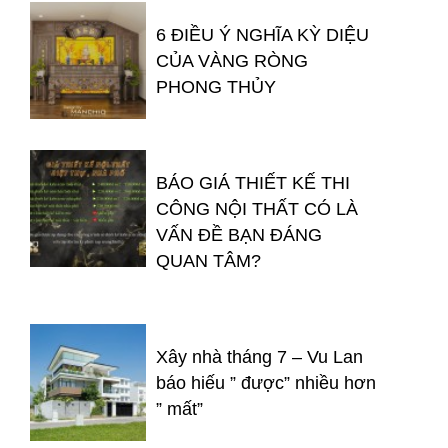
6 ĐIỀU Ý NGHĨA KỲ DIỆU
CỦA VÀNG RÒNG
PHONG THỦY
BÁO GIÁ THIẾT KẾ THI
CÔNG NỘI THẤT CÓ LÀ
VẤN ĐỀ BẠN ĐÁNG
QUAN TÂM?
Xây nhà tháng 7 – Vu Lan
báo hiếu ” được” nhiều hơn
” mất”