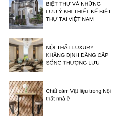
BIỆT THỰ VÀ NHỮNG
LƯU Ý KHI THIẾT KẾ BIỆT
THỰ TẠI VIỆT NAM
NỘI THẤT LUXURY
KHẲNG ĐỊNH ĐẲNG CẤP
SỐNG THƯỢNG LƯU
Chất cảm Vật liệu trong Nội
thất nhà ở