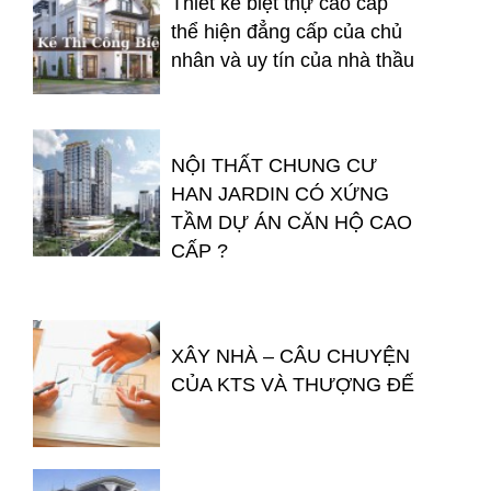
Thiết kế biệt thự cao cấp
thể hiện đẳng cấp của chủ
nhân và uy tín của nhà thầu
NỘI THẤT CHUNG CƯ
HAN JARDIN CÓ XỨNG
TẦM DỰ ÁN CĂN HỘ CAO
CẤP ?
XÂY NHÀ – CÂU CHUYỆN
CỦA KTS VÀ THƯỢNG ĐẾ