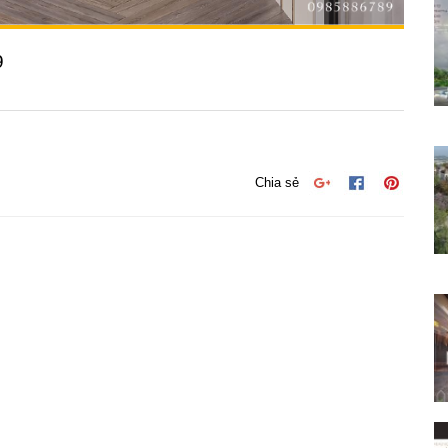
9
Chia sẻ