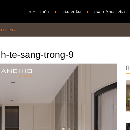
GIỚI THIỆU
SẢN PHẨM
CÁC CÔNG TRÌNH
I THƯỢNG
nh-te-sang-trong-9
B