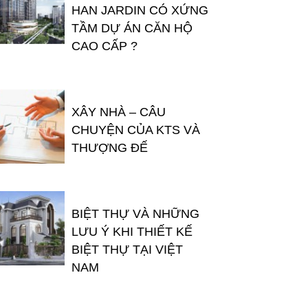
HAN JARDIN CÓ XỨNG
TẦM DỰ ÁN CĂN HỘ
CAO CẤP ?
XÂY NHÀ – CÂU
CHUYỆN CỦA KTS VÀ
THƯỢNG ĐẾ
BIỆT THỰ VÀ NHỮNG
LƯU Ý KHI THIẾT KẾ
BIỆT THỰ TẠI VIỆT
NAM