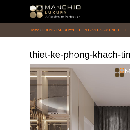
id="homepagex">
Home
/
HUONG LAN ROYAL – ĐƠN GIẢN LÀ SỰ TINH TẾ TỐ
thiet-ke-phong-khach-ti