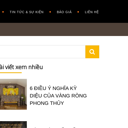
TIN TỨC & SỰ KIỆN
BÁO GIÁ
LIÊN HỆ
ài viết xem nhiều
6 ĐIỀU Ý NGHĨA KỲ
DIỆU CỦA VÀNG RÒNG
PHONG THỦY