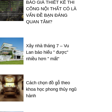
BÁO GIÁ THIẾT KẾ THI
CÔNG NỘI THẤT CÓ LÀ
VẤN ĐỀ BẠN ĐÁNG
QUAN TÂM?
Xây nhà tháng 7 – Vu
Lan báo hiếu ” được”
nhiều hơn ” mất”
Cách chọn đồ gỗ theo
khoa học phong thủy ngũ
hành