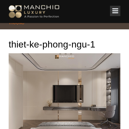
id="homepagex">
Home
/
HUONG LAN ROYAL – ĐƠN GIẢN LÀ SỰ TINH TẾ TỐI
THƯỢNG
thiet-ke-phong-ngu-1