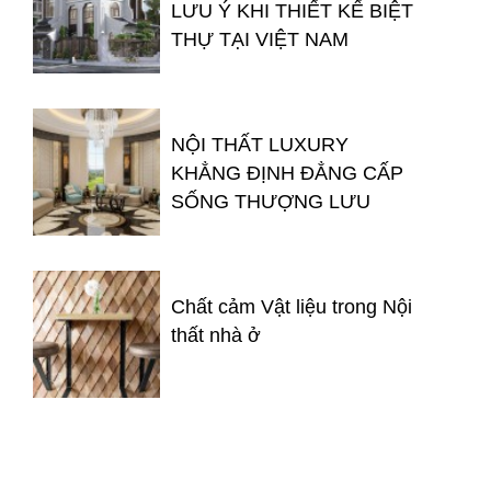
LƯU Ý KHI THIẾT KẾ BIỆT
THỰ TẠI VIỆT NAM
NỘI THẤT LUXURY
KHẲNG ĐỊNH ĐẲNG CẤP
SỐNG THƯỢNG LƯU
Chất cảm Vật liệu trong Nội
thất nhà ở