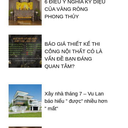
6 ĐIỀU Ý NGHĨA KỲ DIỆU
CỦA VÀNG RÒNG
PHONG THỦY
BÁO GIÁ THIẾT KẾ THI
CÔNG NỘI THẤT CÓ LÀ
VẤN ĐỀ BẠN ĐÁNG
QUAN TÂM?
Xây nhà tháng 7 – Vu Lan
báo hiếu ” được” nhiều hơn
” mất”